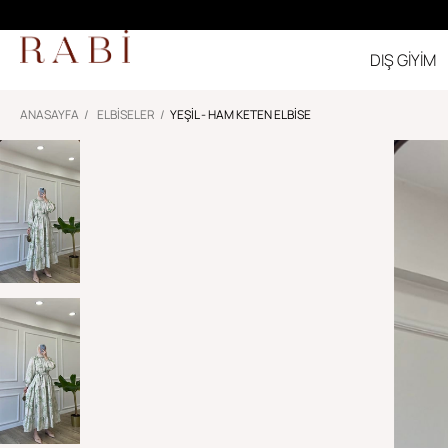
DIŞ GİYİM
ANASAYFA
ELBİSELER
YEŞIL - HAM KETEN ELBISE