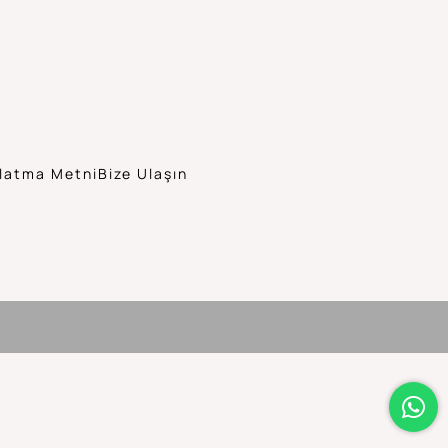
latma Metni
Bize Ulaşın