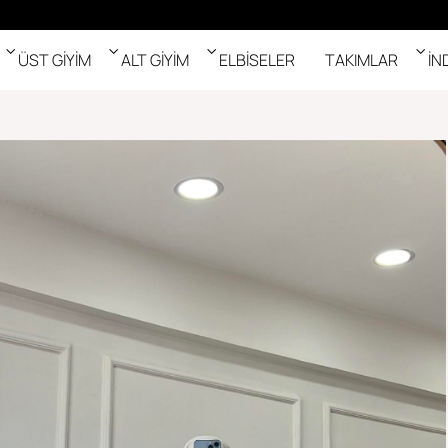
ÜST GİYİM
ALT GİYİM
ELBİSELER
TAKIMLAR
İN