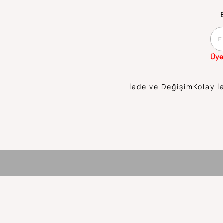
Üye
İade ve Değişim
Kolay İ