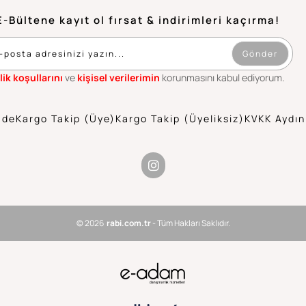
E-Bültene kayıt ol fırsat & indirimleri kaçırma!
Gönder
lik koşullarını
ve
kişisel verilerimin
korunmasını kabul ediyorum.
ade
Kargo Takip (Üye)
Kargo Takip (Üyeliksiz)
KVKK Aydın
© 2026
rabi.com.tr
- Tüm Hakları Saklıdır.