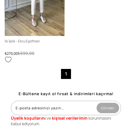
İki İplik - Ekru Eşofman
₺599,00
₺270,00
1
E-Bültene kayıt ol fırsat & indirimleri kaçırma!
Gönder
Üyelik koşullarını
ve
kişisel verilerimin
korunmasını
kabul ediyorum.