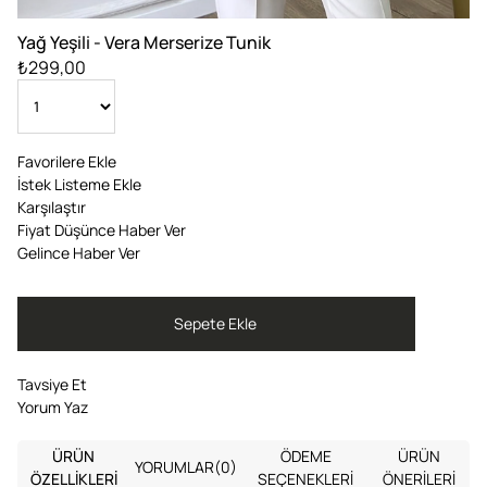
Yağ Yeşili - Vera Merserize Tunik
₺299,00
Favorilere Ekle
İstek Listeme Ekle
Karşılaştır
Fiyat Düşünce Haber Ver
Gelince Haber Ver
Tavsiye Et
Yorum Yaz
ÜRÜN
ÖDEME
ÜRÜN
YORUMLAR
(0)
ÖZELLIKLERI
SEÇENEKLERI
ÖNERILERI