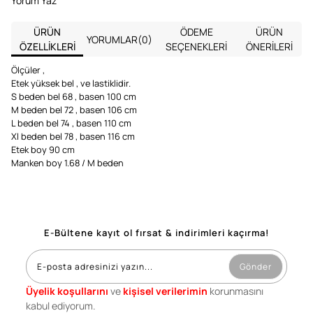
Yorum Yaz
ÜRÜN
ÖDEME
ÜRÜN
YORUMLAR
(0)
ÖZELLIKLERI
SEÇENEKLERI
ÖNERILERI
Ölçüler ,
Etek yüksek bel , ve lastiklidir.
S beden bel 68 , basen 100 cm
M beden bel 72 , basen 106 cm
L beden bel 74 , basen 110 cm
Xl beden bel 78 , basen 116 cm
Etek boy 90 cm
Manken boy 1.68 / M beden
E-Bültene kayıt ol fırsat & indirimleri kaçırma!
Gönder
Üyelik koşullarını
ve
kişisel verilerimin
korunmasını
kabul ediyorum.