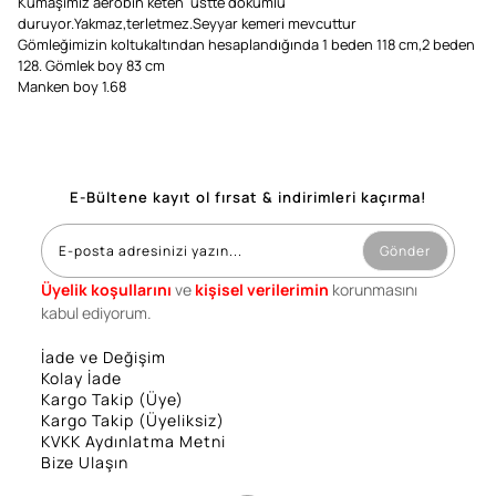
Kumaşımız aerobin keten üstte dökümlü
duruyor.Yakmaz,terletmez.Seyyar kemeri mevcuttur
Gömleğimizin koltukaltından hesaplandığında 1 beden 118 cm,2 beden
128. Gömlek boy 83 cm
Manken boy 1.68
E-Bültene kayıt ol fırsat & indirimleri kaçırma!
Gönder
Üyelik koşullarını
ve
kişisel verilerimin
korunmasını
kabul ediyorum.
İade ve Değişim
Kolay İade
Kargo Takip (Üye)
Kargo Takip (Üyeliksiz)
KVKK Aydınlatma Metni
Bize Ulaşın