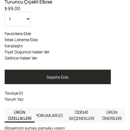
Turuncu Çiçekli Elbise
₺99,00
Favorilere Ekle
İstek Listeme Ekle
Karşılaştır
Fiyat Düşünce Haber Ver
Gelince Haber Ver
Tavsiye Et
Yorum Yaz
ÜRÜN
ÖDEME
ÜRÜN
YORUMLAR
(0)
ÖZELLIKLERI
SEÇENEKLERI
ÖNERILERI
Elbisemizin kuması pamuklu viskon