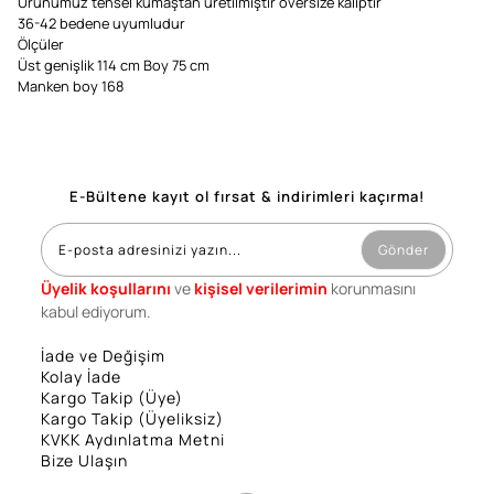
Ürünümüz tensel kumaştan üretilmiştir oversize kalıptır
36-42 bedene uyumludur
Ölçüler
Üst genişlik 114 cm Boy 75 cm
Manken boy 168
E-Bültene kayıt ol fırsat & indirimleri kaçırma!
Gönder
Üyelik koşullarını
ve
kişisel verilerimin
korunmasını
kabul ediyorum.
İade ve Değişim
Kolay İade
Kargo Takip (Üye)
Kargo Takip (Üyeliksiz)
KVKK Aydınlatma Metni
Bize Ulaşın