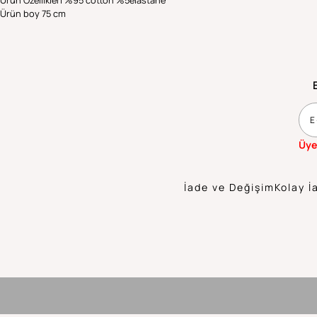
Ürün Özellikleri %95 cotton %5elastane
Ürün boy 75 cm
Üye
İade ve Değişim
Kolay İ