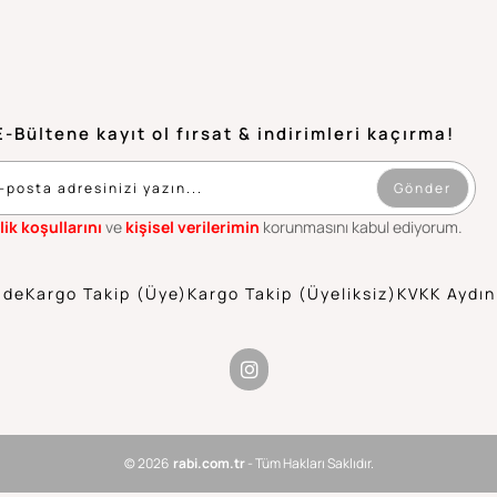
E-Bültene kayıt ol fırsat & indirimleri kaçırma!
Gönder
lik koşullarını
ve
kişisel verilerimin
korunmasını kabul ediyorum.
ade
Kargo Takip (Üye)
Kargo Takip (Üyeliksiz)
KVKK Aydın
© 2026
rabi.com.tr
- Tüm Hakları Saklıdır.