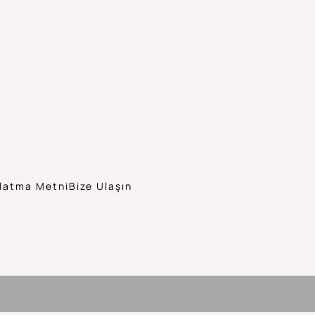
latma Metni
Bize Ulaşın