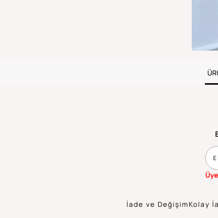
ÜR
Üye
İade ve Değişim
Kolay İ