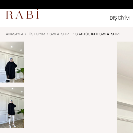
DIŞ GİYİM
ANASAYFA
ÜST GİYİM
SWEATSHIRT
SIYAH ÜÇ IPLIK SWEATSHIRT