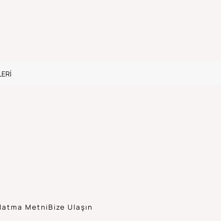
ERI
latma Metni
Bize Ulaşın