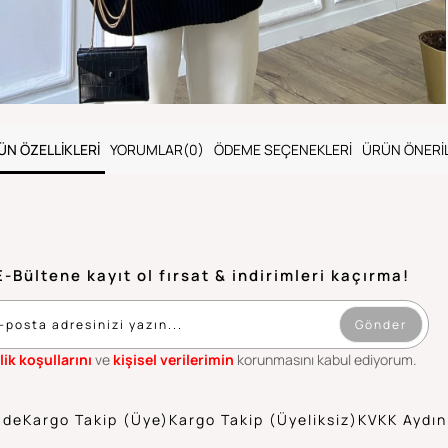
ÜN ÖZELLIKLERI
YORUMLAR
(0)
ÖDEME SEÇENEKLERI
ÜRÜN ÖNERIL
E-Bültene kayıt ol fırsat & indirimleri kaçırma!
Gönder
lik koşullarını
ve
kişisel verilerimin
korunmasını kabul ediyorum.
ade
Kargo Takip (Üye)
Kargo Takip (Üyeliksiz)
KVKK Aydın