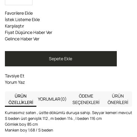
Favorilere Ekle
İstek Listeme Ekle
Karşılaştır
Fiyat Düşünce Haber Ver
Gelince Haber Ver
Tavsiye Et
Yorum Yaz
ÜRÜN
ÖDEME
ÜRÜN
YORUMLAR
(0)
ÖZELLIKLERI
SEÇENEKLERI
ÖNERILERI
Kumasımız saten , üstte dökümlü duruşa sahip. Seyyar kemeri mevcut
S beden üst genişlik 112 , m beden 114 , l beden 116 cm
Gömlek boy 85 cm
Manken boy 1.68 / S beden