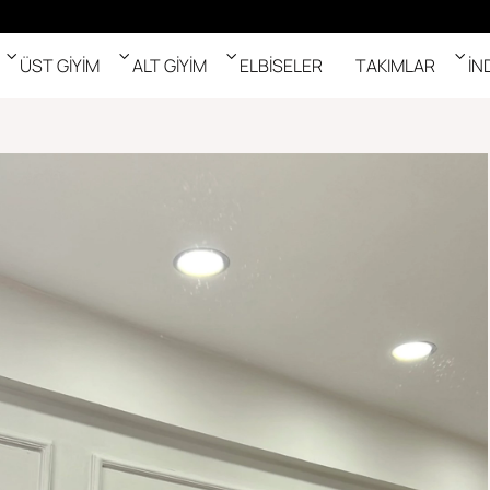
ÜST GİYİM
ALT GİYİM
ELBİSELER
TAKIMLAR
İN