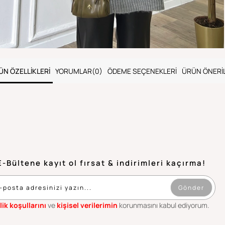
ÜN ÖZELLIKLERI
YORUMLAR
(0)
ÖDEME SEÇENEKLERI
ÜRÜN ÖNERIL
E-Bültene kayıt ol fırsat & indirimleri kaçırma!
Gönder
lik koşullarını
ve
kişisel verilerimin
korunmasını kabul ediyorum.