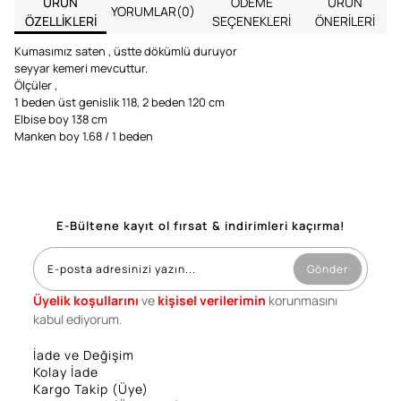
ÜRÜN
ÖDEME
ÜRÜN
YORUMLAR
(0)
ÖZELLIKLERI
SEÇENEKLERI
ÖNERILERI
Kumasımız saten , üstte dökümlü duruyor
seyyar kemeri mevcuttur.
Ölçüler ,
1 beden üst genislik 118, 2 beden 120 cm
Elbise boy 138 cm
Manken boy 1.68 / 1 beden
E-Bültene kayıt ol fırsat & indirimleri kaçırma!
Gönder
Üyelik koşullarını
ve
kişisel verilerimin
korunmasını
kabul ediyorum.
İade ve Değişim
Kolay İade
Kargo Takip (Üye)