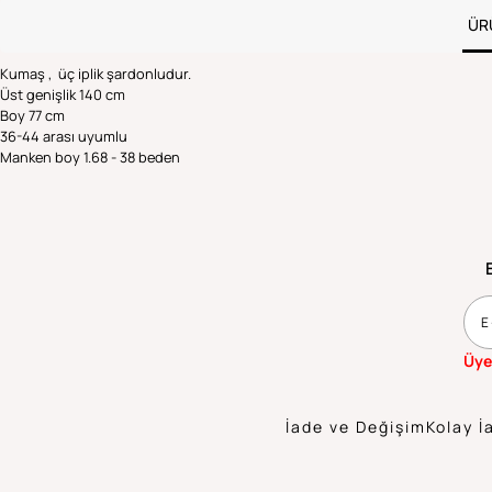
ÜR
Kumaş , üç iplik şardonludur.
Üst genişlik 140 cm
Boy 77 cm
36-44 arası uyumlu
Manken boy 1.68 - 38 beden
Üye
İade ve Değişim
Kolay İ