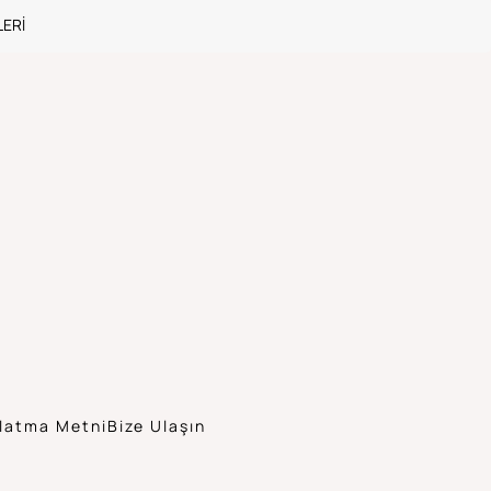
ERI
latma Metni
Bize Ulaşın