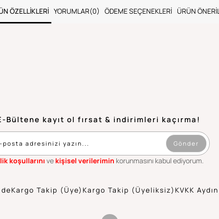
ÜN ÖZELLIKLERI
YORUMLAR
(0)
ÖDEME SEÇENEKLERI
ÜRÜN ÖNERIL
E-Bültene kayıt ol fırsat & indirimleri kaçırma!
Gönder
lik koşullarını
ve
kişisel verilerimin
korunmasını kabul ediyorum.
ade
Kargo Takip (Üye)
Kargo Takip (Üyeliksiz)
KVKK Aydın