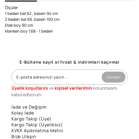
Ölçüler
1 beden bel 62 , basen 94 cm
2 beden bel 66 ,basen 100 cm
Etek boy 90 cm
Manken boy 1.68 - 1 beden
E-Bültene kayıt ol fırsat & indirimleri kaçırma!
Gönder
Üyelik koşullarını
ve
kişisel verilerimin
korunmasını
kabul ediyorum.
İade ve Değişim
Kolay İade
Kargo Takip (Üye)
Kargo Takip (Üyeliksiz)
KVKK Aydınlatma Metni
Bize Ulaşın