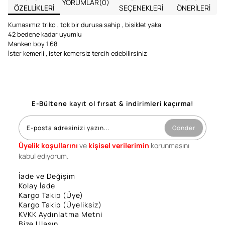
YORUMLAR
(0)
ÖZELLIKLERI
SEÇENEKLERI
ÖNERILERI
Kumasımız triko , tok bir durusa sahip , bisiklet yaka
42 bedene kadar uyumlu
Manken boy 1.68
İster kemerli , ister kemersiz tercih edebilirsiniz
E-Bültene kayıt ol fırsat & indirimleri kaçırma!
Gönder
Üyelik koşullarını
ve
kişisel verilerimin
korunmasını
kabul ediyorum.
İade ve Değişim
Kolay İade
Kargo Takip (Üye)
Kargo Takip (Üyeliksiz)
KVKK Aydınlatma Metni
Bize Ulaşın