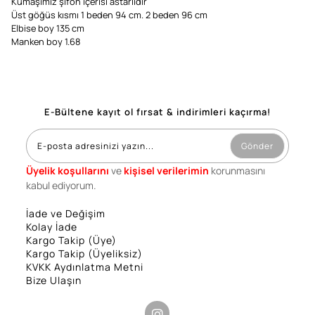
Kumaşımız şifon içerisi astarlıdır
Üst göğüs kısmı 1 beden 94 cm. 2 beden 96 cm
Elbise boy 135 cm
Manken boy 1.68
E-Bültene kayıt ol fırsat & indirimleri kaçırma!
Gönder
Üyelik koşullarını
ve
kişisel verilerimin
korunmasını
kabul ediyorum.
İade ve Değişim
Kolay İade
Kargo Takip (Üye)
Kargo Takip (Üyeliksiz)
KVKK Aydınlatma Metni
Bize Ulaşın