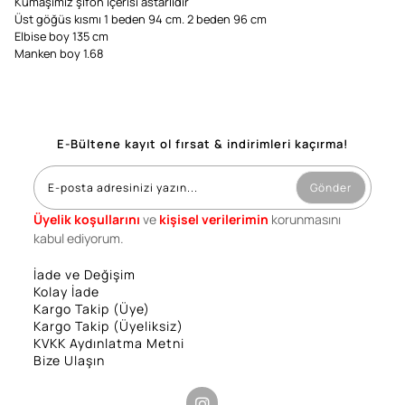
Kumaşımız şifon içerisi astarlıdır
Üst göğüs kısmı 1 beden 94 cm. 2 beden 96 cm
Elbise boy 135 cm
Manken boy 1.68
E-Bültene kayıt ol fırsat & indirimleri kaçırma!
Gönder
Üyelik koşullarını
ve
kişisel verilerimin
korunmasını
kabul ediyorum.
İade ve Değişim
Kolay İade
Kargo Takip (Üye)
Kargo Takip (Üyeliksiz)
KVKK Aydınlatma Metni
Bize Ulaşın