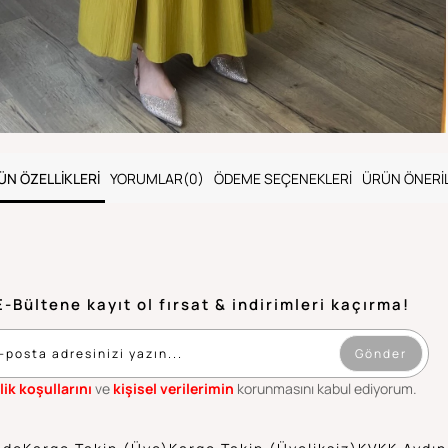
ÜN ÖZELLIKLERI
YORUMLAR
(0)
ÖDEME SEÇENEKLERI
ÜRÜN ÖNERIL
E-Bültene kayıt ol fırsat & indirimleri kaçırma!
Gönder
lik koşullarını
ve
kişisel verilerimin
korunmasını kabul ediyorum.