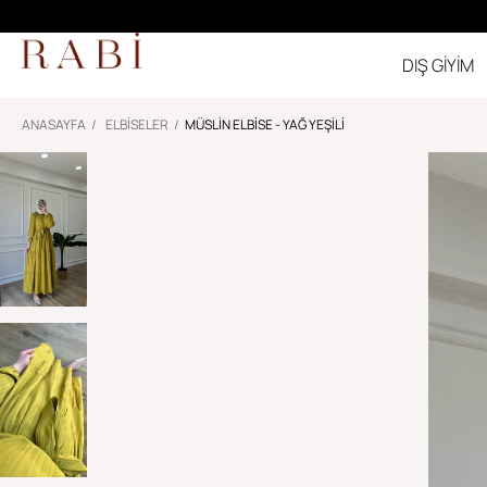
DIŞ GİYİM
ANASAYFA
ELBİSELER
MÜSLIN ELBISE - YAĞ YEŞILI