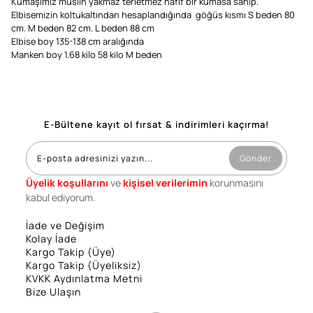
Kumaşımız müslin yakmaz terletmez hafif bir kumasa sahip.
Elbisemizin koltukaltından hesaplandığında göğüs kısmı S beden 80
cm. M beden 82 cm. L beden 88 cm
Elbise boy 135-138 cm aralığında
Manken boy 1.68 kilo 58 kilo M beden
E-Bültene kayıt ol fırsat & indirimleri kaçırma!
Gönder
Üyelik koşullarını
ve
kişisel verilerimin
korunmasını
kabul ediyorum.
İade ve Değişim
Kolay İade
Kargo Takip (Üye)
Kargo Takip (Üyeliksiz)
KVKK Aydınlatma Metni
Bize Ulaşın