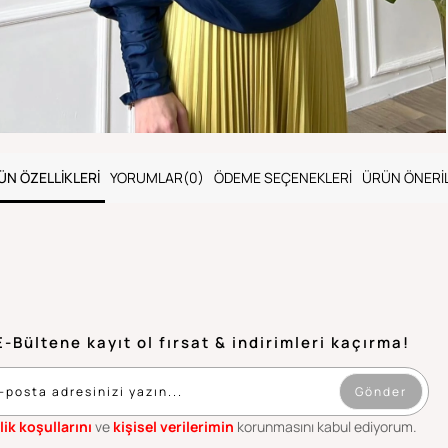
ÜN ÖZELLIKLERI
YORUMLAR
(0)
ÖDEME SEÇENEKLERI
ÜRÜN ÖNERIL
E-Bültene kayıt ol fırsat & indirimleri kaçırma!
Gönder
lik koşullarını
ve
kişisel verilerimin
korunmasını kabul ediyorum.