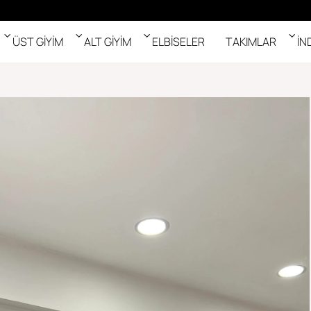
ÜST GİYİM
ALT GİYİM
ELBİSELER
TAKIMLAR
İN