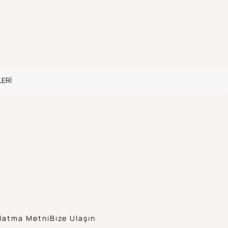
ERI
latma Metni
Bize Ulaşın