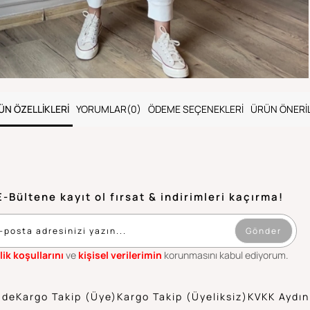
ÜN ÖZELLIKLERI
YORUMLAR
(0)
ÖDEME SEÇENEKLERI
ÜRÜN ÖNERIL
E-Bültene kayıt ol fırsat & indirimleri kaçırma!
Gönder
lik koşullarını
ve
kişisel verilerimin
korunmasını kabul ediyorum.
ade
Kargo Takip (Üye)
Kargo Takip (Üyeliksiz)
KVKK Aydın