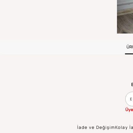
ÜR
Üye
İade ve Değişim
Kolay İ