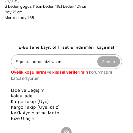
Ölçüler ,
S beden göğüs 116,m beden 118,l beden 124 cm
Boy 75 cm
Manken boy 1.68
E-Bültene kayıt ol fırsat & indirimleri kaçırma!
Gönder
Üyelik koşullarını
ve
kişisel verilerimin
korunmasını
kabul ediyorum.
İade ve Değişim
Kolay İade
Kargo Takip (Üye)
Kargo Takip (Üyeliksiz)
KVKK Aydınlatma Metni
Bize Ulaşın