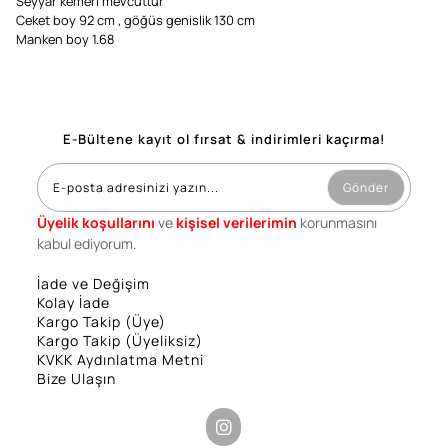
Seyyar kemeri mevcuttur
Ceket boy 92 cm , göğüs genislik 130 cm
Manken boy 1.68
E-Bültene kayıt ol fırsat & indirimleri kaçırma!
Gönder
Üyelik koşullarını
ve
kişisel verilerimin
korunmasını
kabul ediyorum.
İade ve Değişim
Kolay İade
Kargo Takip (Üye)
Kargo Takip (Üyeliksiz)
KVKK Aydınlatma Metni
Bize Ulaşın