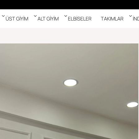
ÜST GİYİM
ALT GİYİM
ELBİSELER
TAKIMLAR
İN