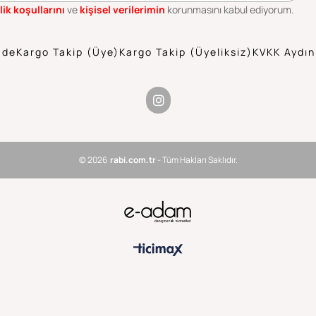
lik koşullarını
ve
kişisel verilerimin
korunmasını kabul ediyorum.
ade
Kargo Takip (Üye)
Kargo Takip (Üyeliksiz)
KVKK Aydın
© 2026
rabi.com.tr
- Tüm Hakları Saklıdır.