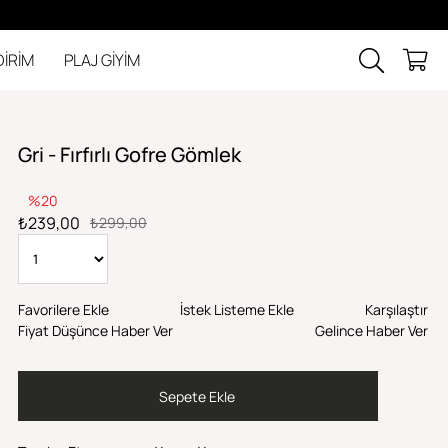
DİRİM
PLAJ GİYİM
Gri - Fırfırlı Gofre Gömlek
20
₺239,00
₺299,00
Favorilere Ekle
İstek Listeme Ekle
Karşılaştır
Fiyat Düşünce Haber Ver
Gelince Haber Ver