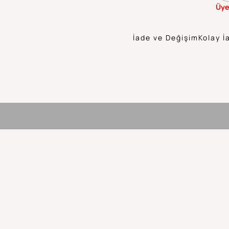
Üye
İade ve Değişim
Kolay İ