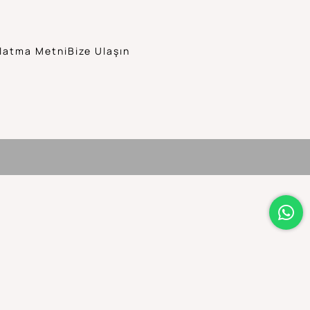
latma Metni
Bize Ulaşın