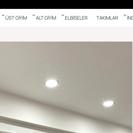
ÜST GİYİM
ALT GİYİM
ELBİSELER
TAKIMLAR
İN