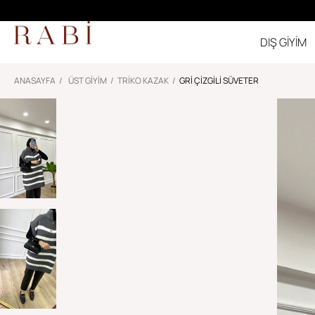
DIŞ GİYİM
ANASAYFA
ÜST GİYİM
TRIKO KAZAK
GRI ÇIZGILI SÜVETER