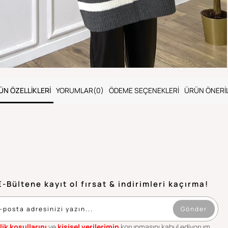
ÜN ÖZELLIKLERI
YORUMLAR
(0)
ÖDEME SEÇENEKLERI
ÜRÜN ÖNERIL
E-Bültene kayıt ol fırsat & indirimleri kaçırma!
Gönder
lik koşullarını
ve
kişisel verilerimin
korunmasını kabul ediyorum.