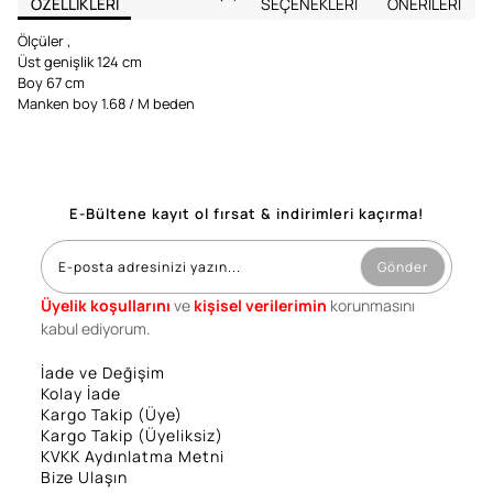
ÖZELLIKLERI
SEÇENEKLERI
ÖNERILERI
Ölçüler ,
Üst genişlik 124 cm
Boy 67 cm
Manken boy 1.68 / M beden
E-Bültene kayıt ol fırsat & indirimleri kaçırma!
Gönder
Üyelik koşullarını
ve
kişisel verilerimin
korunmasını
kabul ediyorum.
İade ve Değişim
Kolay İade
Kargo Takip (Üye)
Kargo Takip (Üyeliksiz)
KVKK Aydınlatma Metni
Bize Ulaşın