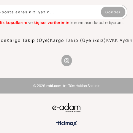
Gönder
lik koşullarını
ve
kişisel verilerimin
korunmasını kabul ediyorum.
ade
Kargo Takip (Üye)
Kargo Takip (Üyeliksiz)
KVKK Aydın
© 2026
rabi.com.tr
- Tüm Hakları Saklıdır.