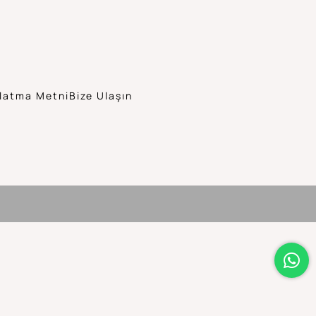
latma Metni
Bize Ulaşın