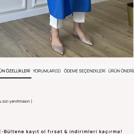
ÜN ÖZELLIKLERI
YORUMLAR
(0)
ÖDEME SEÇENEKLERI
ÜRÜN ÖNERIL
u sizi yanıltmasın )
E-Bültene kayıt ol fırsat & indirimleri kaçırma!