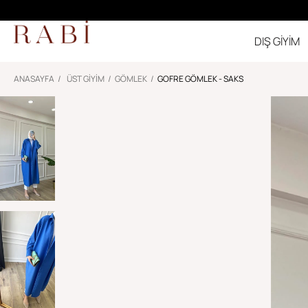
DIŞ GİYİM
ANASAYFA
ÜST GİYİM
GÖMLEK
GOFRE GÖMLEK - SAKS