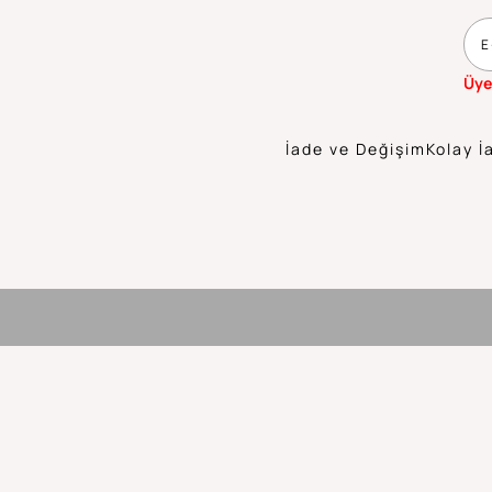
Üye
İade ve Değişim
Kolay İ