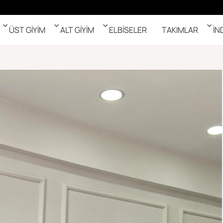
ÜST GİYİM
ALT GİYİM
ELBİSELER
TAKIMLAR
İN