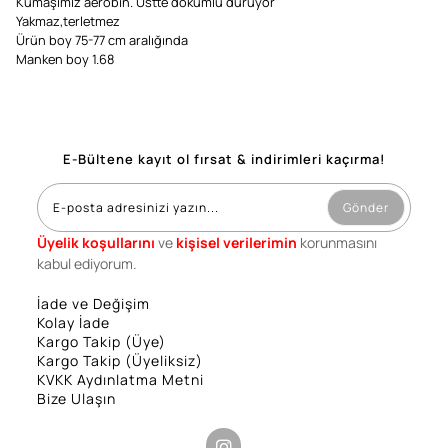
Kumaşımız aerobin. Üstte dökümlü duruyor
Yakmaz,terletmez
Ürün boy 75-77 cm aralığında
Manken boy 1.68
E-Bültene kayıt ol fırsat & indirimleri kaçırma!
Gönder
Üyelik koşullarını
ve
kişisel verilerimin
korunmasını
kabul ediyorum.
İade ve Değişim
Kolay İade
Kargo Takip (Üye)
Kargo Takip (Üyeliksiz)
KVKK Aydınlatma Metni
Bize Ulaşın