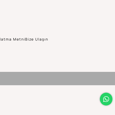
latma Metni
Bize Ulaşın