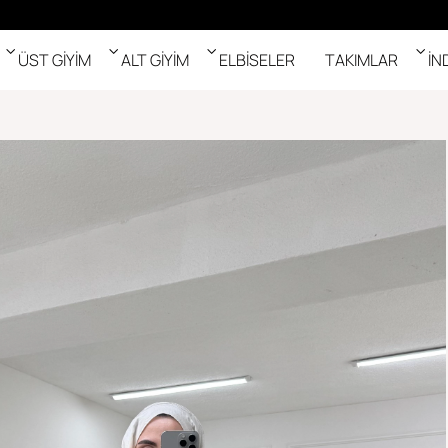
ÜST GİYİM
ALT GİYİM
ELBİSELER
TAKIMLAR
İN