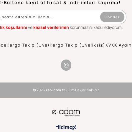
E-Bültene kayıt ol fırsat & indirimleri kaçırma!
Gönder
lik koşullarını
ve
kişisel verilerimin
korunmasını kabul ediyorum.
ade
Kargo Takip (Üye)
Kargo Takip (Üyeliksiz)
KVKK Aydın
© 2026
rabi.com.tr
- Tüm Hakları Saklıdır.