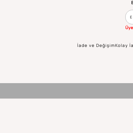
Üye
İade ve Değişim
Kolay İ