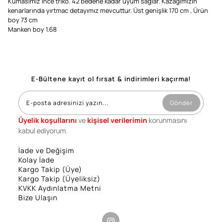
Kumasımız ince triko. 42 bedene kadar uyum sağlar. Kazağımızın
kenarlarında yırtmac detayımız mevcuttur. Üst genişlik 170 cm , Ürün
boy 73 cm
Manken boy 1.68
E-Bültene kayıt ol fırsat & indirimleri kaçırma!
Gönder
Üyelik koşullarını
ve
kişisel verilerimin
korunmasını
kabul ediyorum.
İade ve Değişim
Kolay İade
Kargo Takip (Üye)
Kargo Takip (Üyeliksiz)
KVKK Aydınlatma Metni
Bize Ulaşın