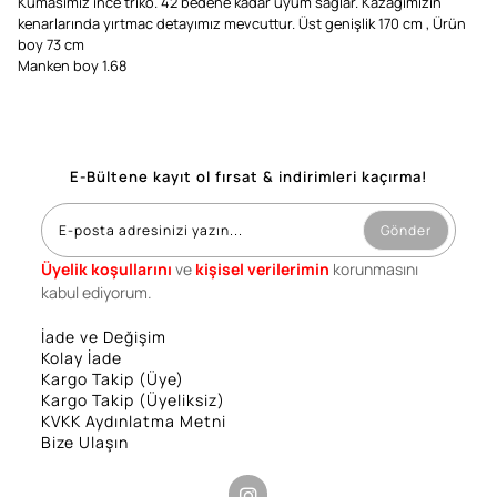
Kumasımız ince triko. 42 bedene kadar uyum sağlar. Kazağımızın
kenarlarında yırtmac detayımız mevcuttur. Üst genişlik 170 cm , Ürün
boy 73 cm
Manken boy 1.68
E-Bültene kayıt ol fırsat & indirimleri kaçırma!
Gönder
Üyelik koşullarını
ve
kişisel verilerimin
korunmasını
kabul ediyorum.
İade ve Değişim
Kolay İade
Kargo Takip (Üye)
Kargo Takip (Üyeliksiz)
KVKK Aydınlatma Metni
Bize Ulaşın