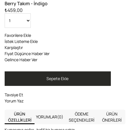
Berry Takım - İndigo
₺459,00
Favorilere Ekle
İstek Listeme Ekle
Karşılaştır
Fiyat Düşünce Haber Ver
Gelince Haber Ver
Tavsiye Et
Yorum Yaz
ÜRÜN
ÖDEME
ÜRÜN
YORUMLAR
(0)
ÖZELLIKLERI
SEÇENEKLERI
ÖNERILERI
Kumaşımız gofre , hafif bir kumasa sahip.