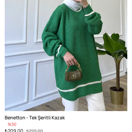
Benetton - Tek Şeritli Kazak
30
₺209,00
₺299,00