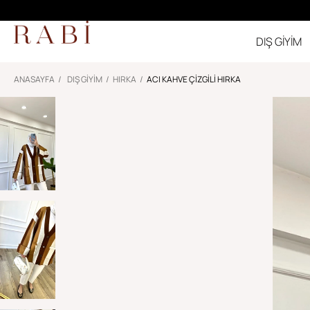
DIŞ GİYİM
ANASAYFA
DIŞ GİYİM
HIRKA
ACI KAHVE ÇIZGILI HIRKA