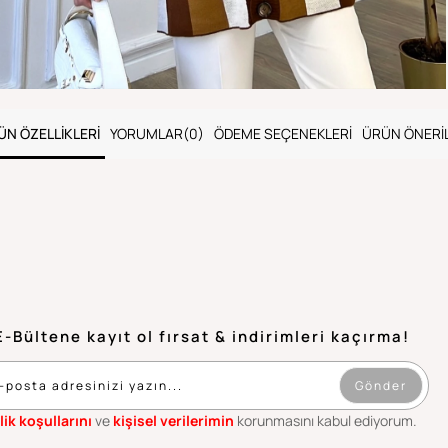
ÜN ÖZELLIKLERI
YORUMLAR
(0)
ÖDEME SEÇENEKLERI
ÜRÜN ÖNERIL
E-Bültene kayıt ol fırsat & indirimleri kaçırma!
Gönder
lik koşullarını
ve
kişisel verilerimin
korunmasını kabul ediyorum.