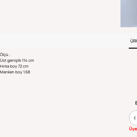
ÜR
Ölçü ,
Üst genişlik 114 cm
Hırka boy 72 cm
Manken boy 1.68
Üye